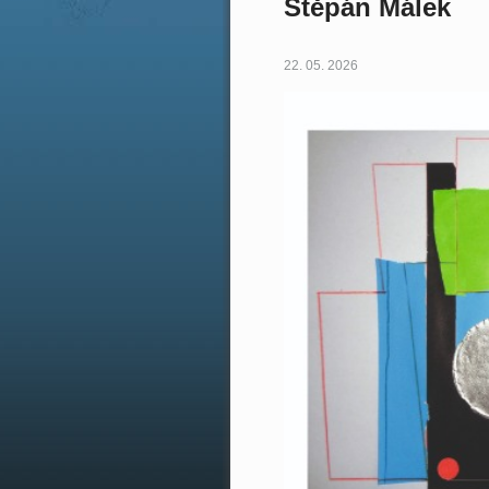
Štěpán Málek
22. 05. 2026