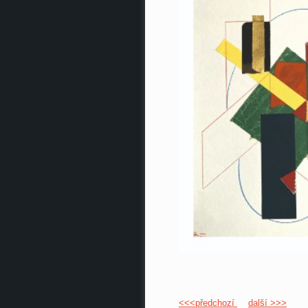
<<<předchozí
další >>>