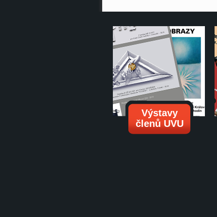
Výstavy
členů UVU