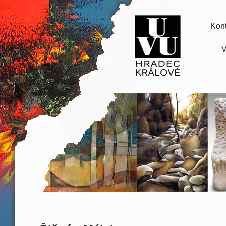
Kont
V