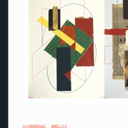
<<<předchozí
další >>>