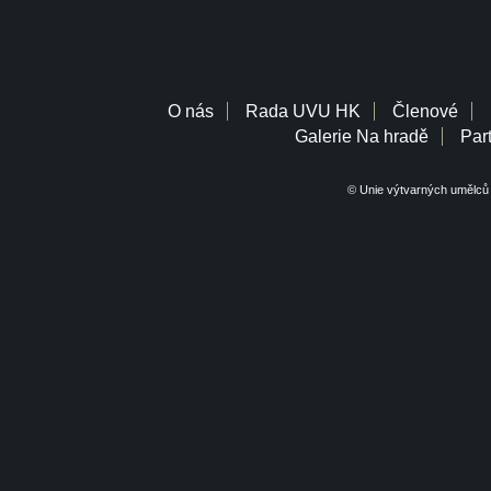
O nás
Rada UVU HK
Členové
Galerie Na hradě
Part
© Unie výtvarných umělců 