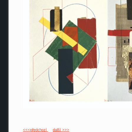
<<<předchozí
další >>>