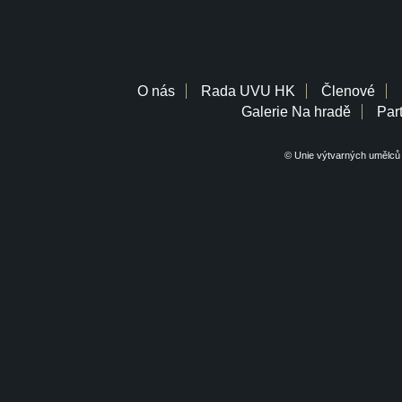
O nás
Rada UVU HK
Členové
Galerie Na hradě
Part
© Unie výtvarných umělců 