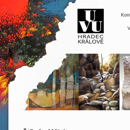
Kont
V