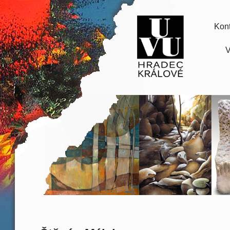
Kont
V