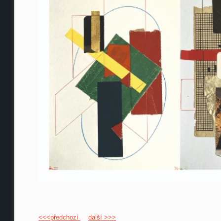
<<<předchozí
další >>>