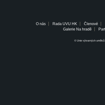
O nás
Rada UVU HK
Členové
Galerie Na hradě
Part
© Unie výtvarných umělců 