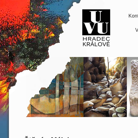
Kont
V