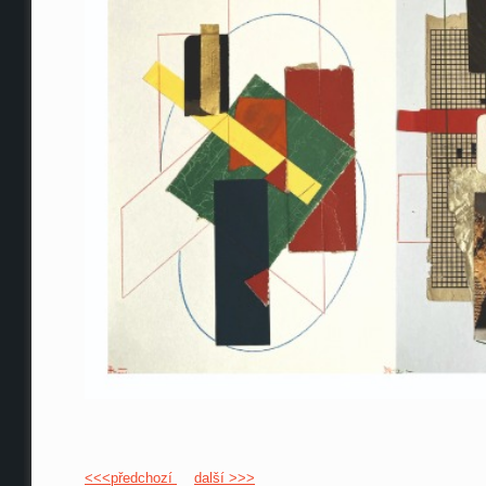
<<<předchozí
další >>>