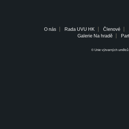
O nás
Rada UVU HK
Členové
Galerie Na hradě
Part
© Unie výtvarných umělců 