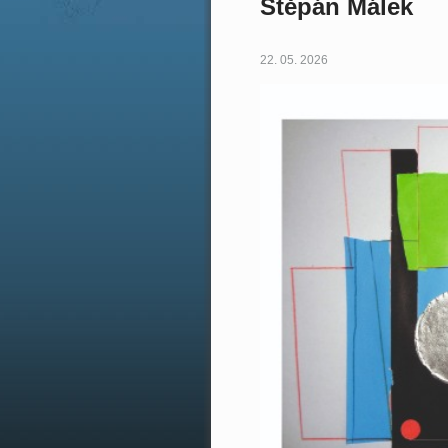
Štěpán Málek
22. 05. 2026