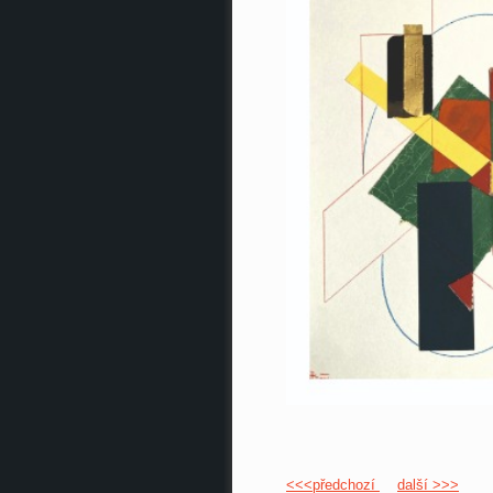
<<<předchozí
další >>>