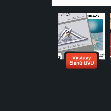
Výstavy
členů UVU