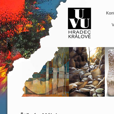
Kont
V