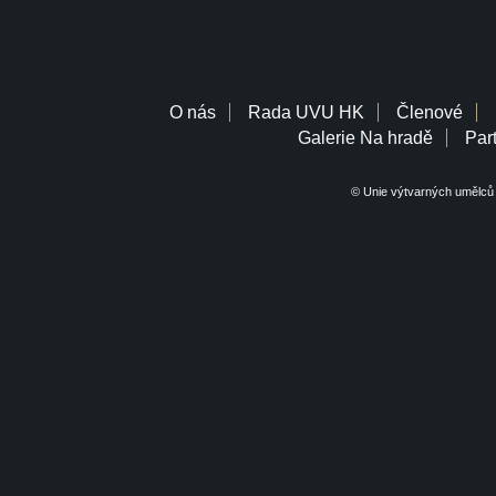
O nás
Rada UVU HK
Členové
Galerie Na hradě
Part
© Unie výtvarných umělců 