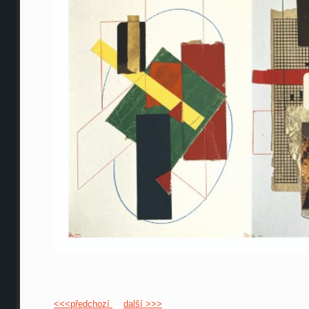
<<<předchozí
další >>>