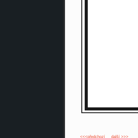
<<<předchozí
další >>>