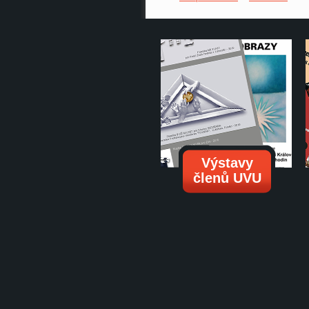
Výstavy
členů UVU