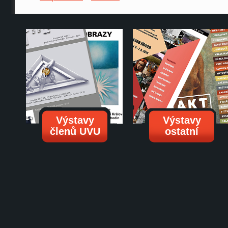
Výstavy
Výstavy
členů UVU
ostatní