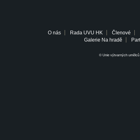
O nás
Rada UVU HK
Členové
Galerie Na hradě
Part
© Unie výtvarných umělců 