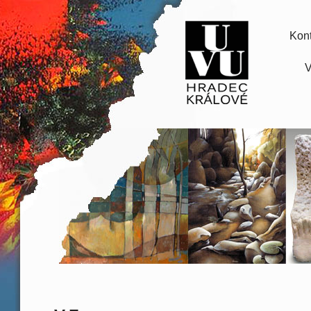
Kont
V