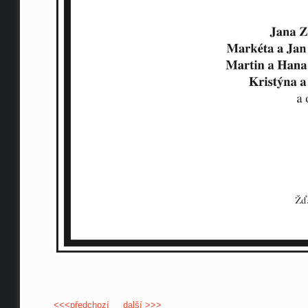
<<<předchozí
další >>>