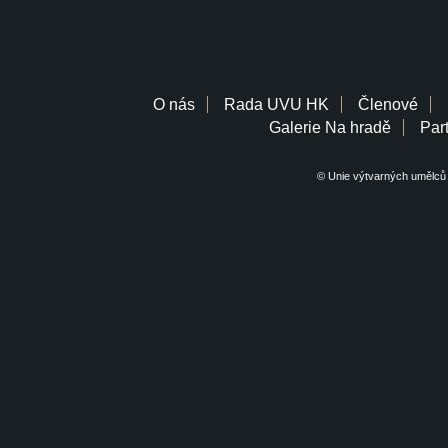
O nás
Rada UVU HK
Členové
Galerie Na hradě
Part
© Unie výtvarných umělců 