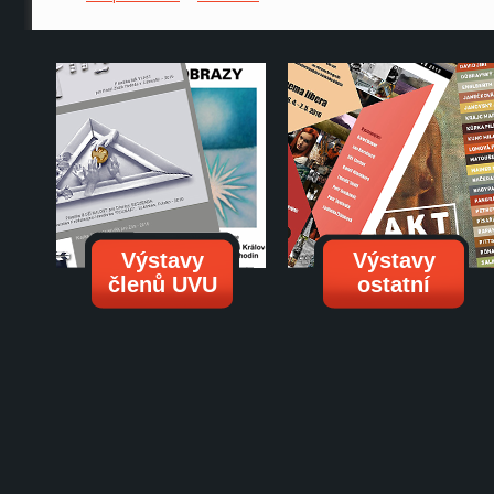
Výstavy
Výstavy
členů UVU
ostatní