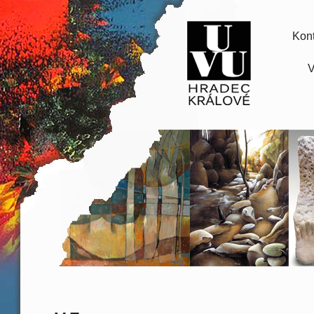
Kont
V