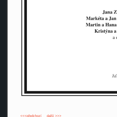
<<<předchozí
další >>>