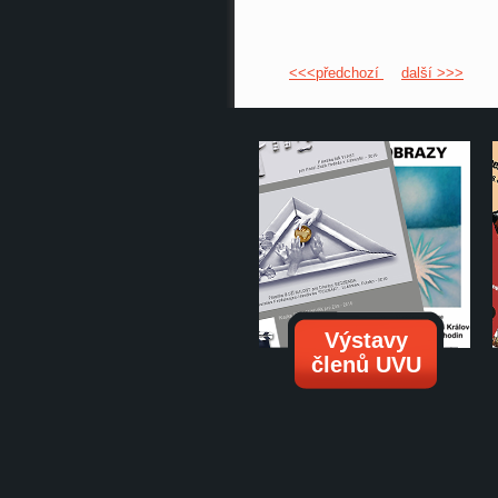
<<<předchozí
další >>>
Výstavy
členů UVU