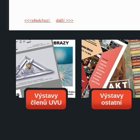
<<<předchozí
další >>>
Výstavy
Výstavy
členů UVU
ostatní