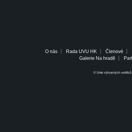
O nás
Rada UVU HK
Členové
Galerie Na hradě
Part
© Unie výtvarných umělců 