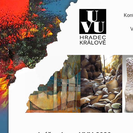
Kont
V