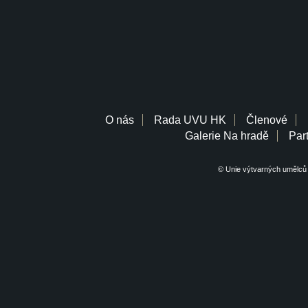
O nás
Rada UVU HK
Členové
Galerie Na hradě
Part
© Unie výtvarných umělců 