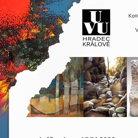
Kont
V