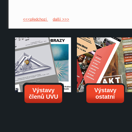
<<<předchozí
další >>>
Výstavy
Výstavy
členů UVU
ostatní