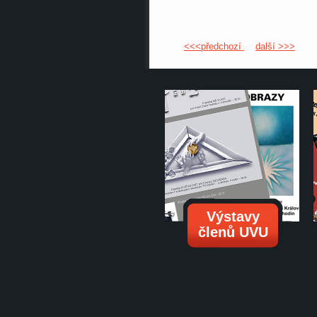
<<<předchozí
další >>>
Výstavy
členů UVU