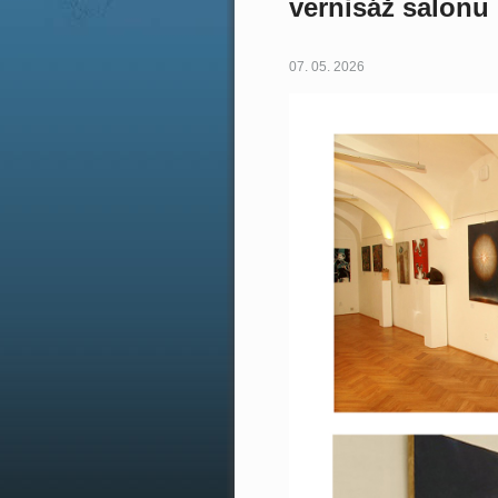
vernisáž salonu
07. 05. 2026