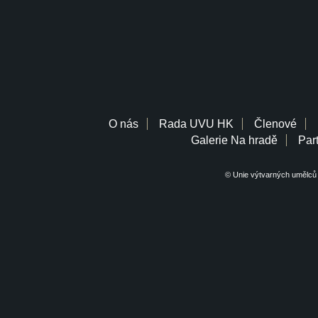
O nás
Rada UVU HK
Členové
Galerie Na hradě
Part
© Unie výtvarných umělců 