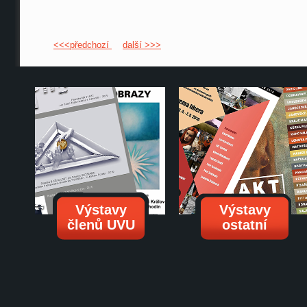
<<<předchozí
další >>>
Výstavy
Výstavy
členů UVU
ostatní