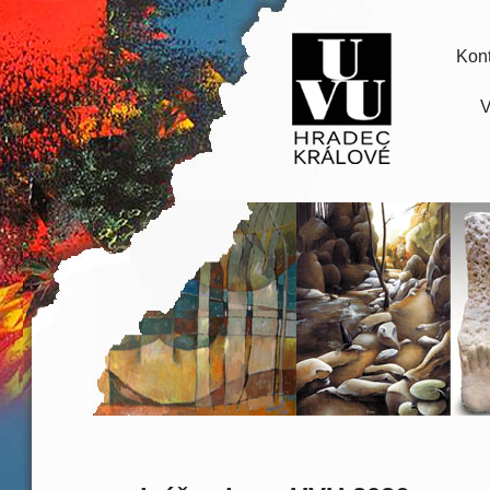
Kont
V