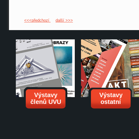
<<<předchozí
další >>>
Výstavy
Výstavy
členů UVU
ostatní