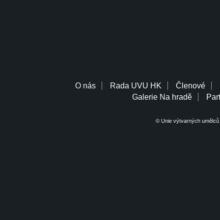
O nás
Rada UVU HK
Členové
Galerie Na hradě
Part
© Unie výtvarných umělců 