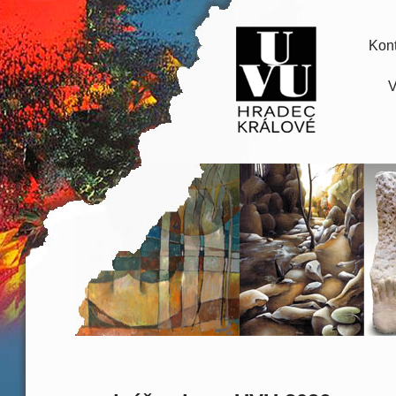
Kont
V