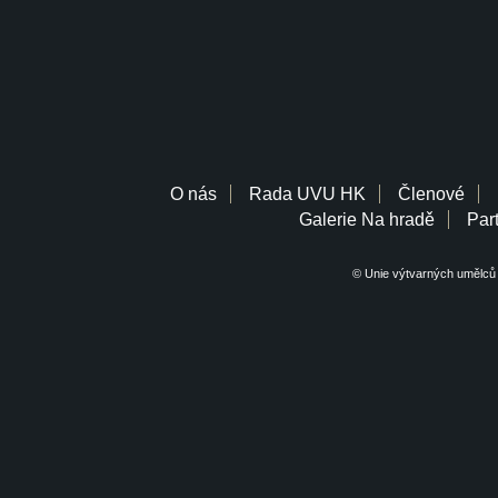
O nás
Rada UVU HK
Členové
Galerie Na hradě
Part
© Unie výtvarných umělců 