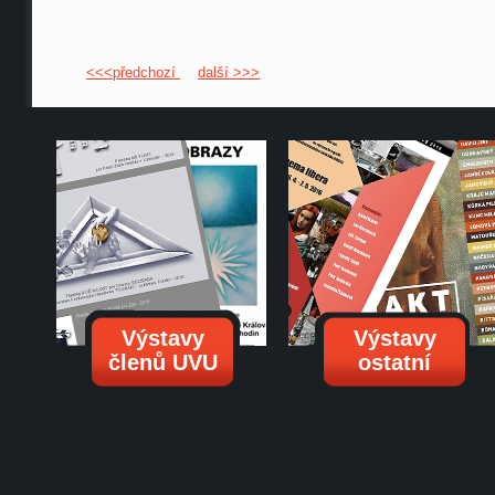
<<<předchozí
další >>>
Výstavy
Výstavy
členů UVU
ostatní