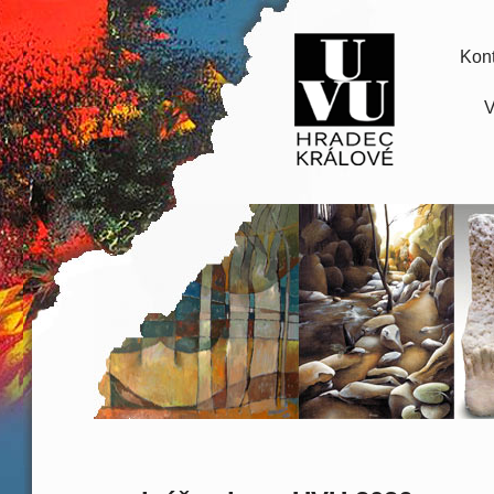
Kont
V