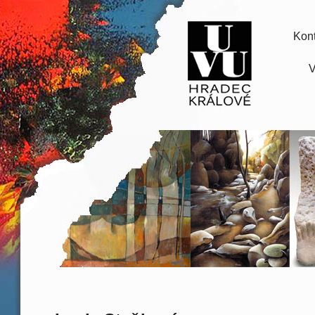
Kont
V