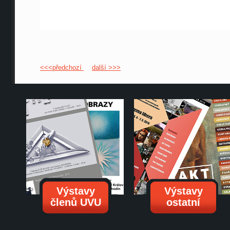
<<<předchozí
další >>>
Výstavy
Výstavy
členů UVU
ostatní