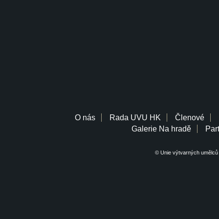
O nás
Rada UVU HK
Členové
Galerie Na hradě
Part
© Unie výtvarných umělců 