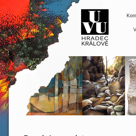
Kont
V