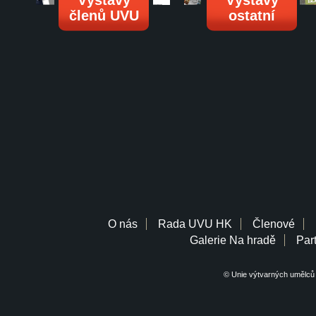
Výstavy
Výstavy
členů UVU
ostatní
O nás
Rada UVU HK
Členové
Galerie Na hradě
Part
© Unie výtvarných umělců 