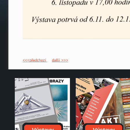
<<<předchozí
další >>>