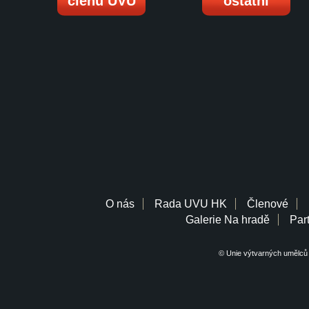
členů UVU
ostatní
O nás
Rada UVU HK
Členové
Galerie Na hradě
Part
© Unie výtvarných umělců 