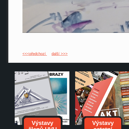
<<<předchozí
další >>>
Výstavy
Výstavy