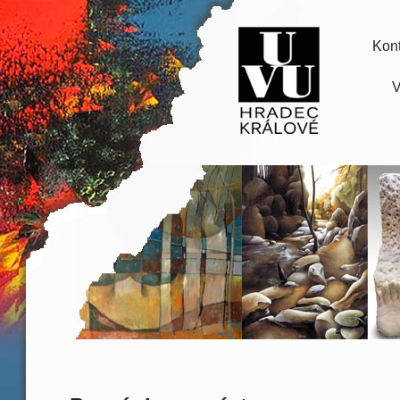
Kont
V