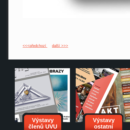
<<<předchozí
další >>>
Výstavy
Výstavy
členů UVU
ostatní