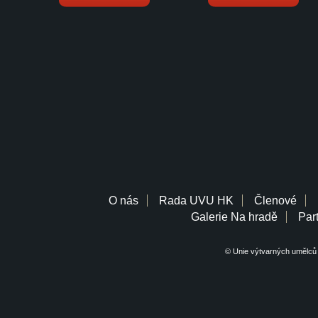
O nás
Rada UVU HK
Členové
Galerie Na hradě
Part
© Unie výtvarných umělců 