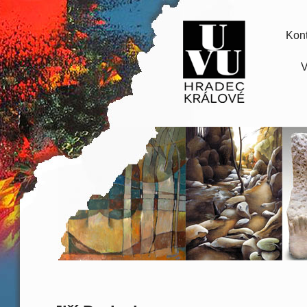
Kont
V