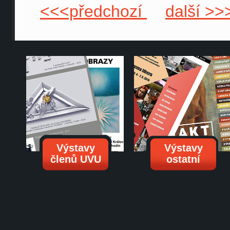
<<<předchozí
další >>
Výstavy
Výstavy
členů UVU
ostatní