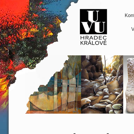
Kont
V