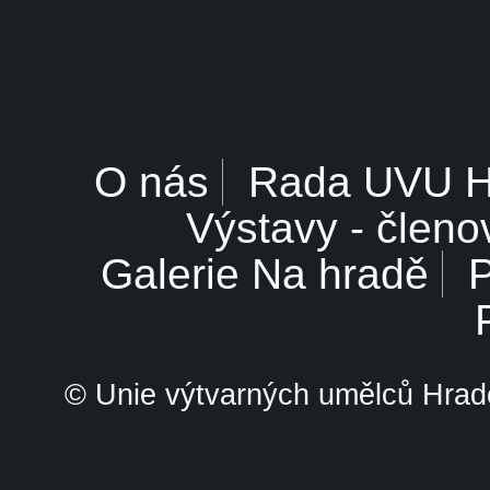
O nás
Rada UVU 
Výstavy - členo
Galerie Na hradě
P
© Unie výtvarných umělců Hrade