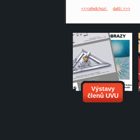
<<<předchozí
další >>>
Výstavy
členů UVU