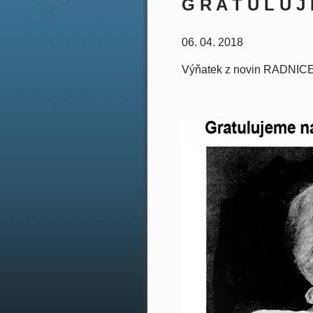
G R A T U L U J
06. 04. 2018
Výňatek z novin RADNICE