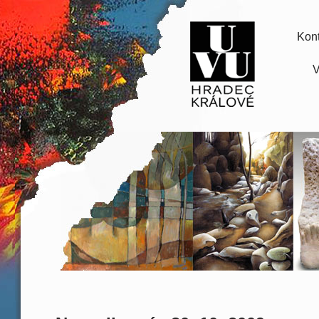
Kont
V