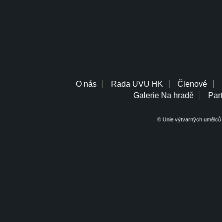
O nás
Rada UVU HK
Členové
Galerie Na hradě
Part
© Unie výtvarných umělců 