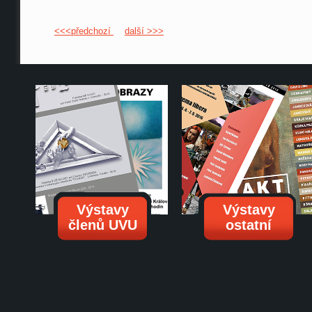
<<<předchozí
další >>>
Výstavy
Výstavy
členů UVU
ostatní