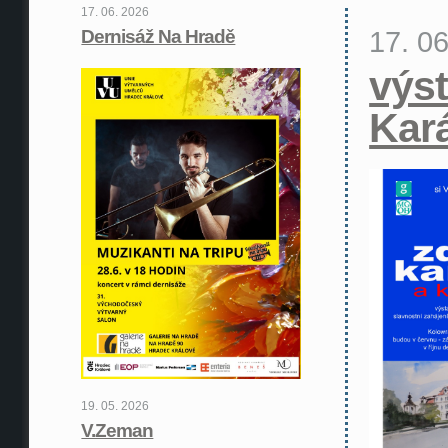
17. 06. 2026
17. 0
Dernisáž Na Hradě
výst
Kar
19. 05. 2026
V.Zeman