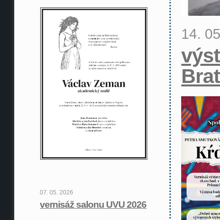
14. 0
výst
Brat
07. 05. 2026
vernisáž salonu UVU 2026