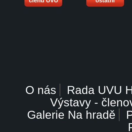
členů UVU
ostatní
O nás
Rada UVU 
Výstavy - členo
Galerie Na hradě
P