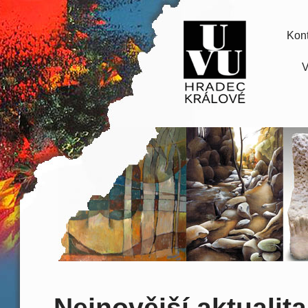
Kont
V
Nejnovější aktualita