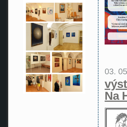
03. 0
výs
Na 