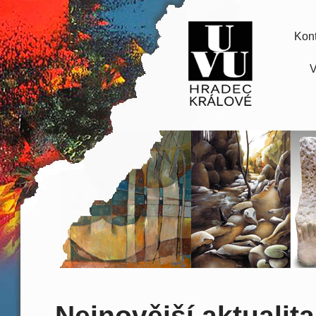
Kont
V
Nejnovější aktualita