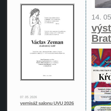
14. 0
výst
Brat
07. 05. 2026
vernisáž salonu UVU 2026