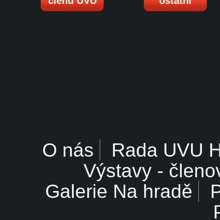
členů UVU
ostatní
O nás
Rada UVU 
Výstavy - členo
Galerie Na hradě
P