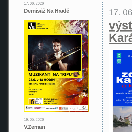
17. 06. 2026
17. 0
Dernisáž Na Hradě
výst
Kar
19. 05. 2026
V.Zeman