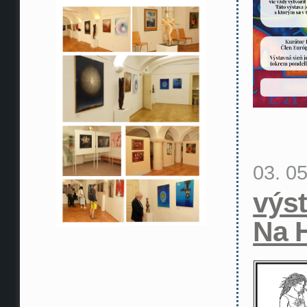
03. 0
výs
Na 