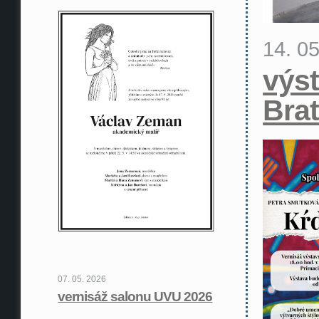
14. 0
výst
Brat
07. 05. 2026
vernisáž salonu UVU 2026