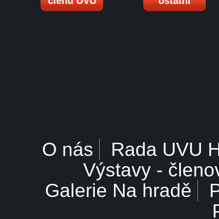
členů UVU
ostatní
O nás
Rada UVU 
Výstavy - členo
Galerie Na hradě
P