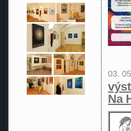
03. 0
výs
Na 