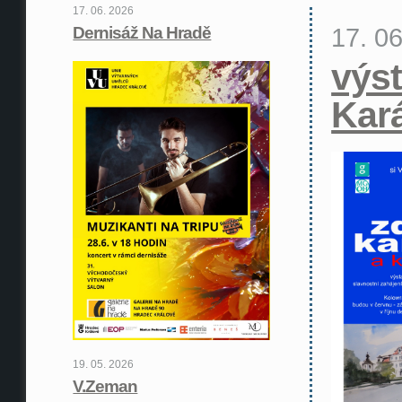
17. 06. 2026
17. 0
Dernisáž Na Hradě
výst
Kar
19. 05. 2026
V.Zeman