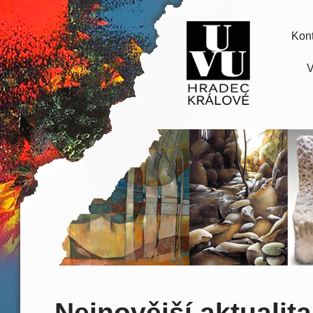
Kont
V
Nejnovější aktualita