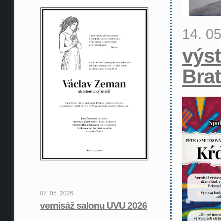
14. 0
výst
Brat
07. 05. 2026
vernisáž salonu UVU 2026