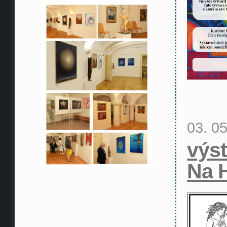
03. 0
výs
Na 