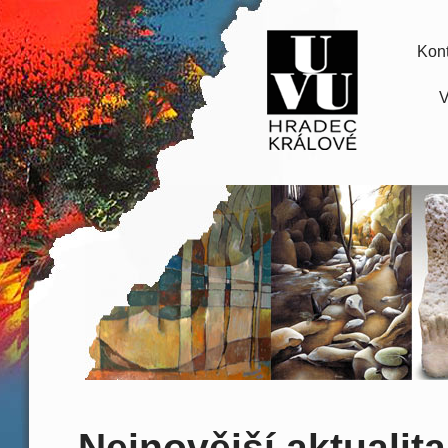
Kont
V
Nejnovější aktualita