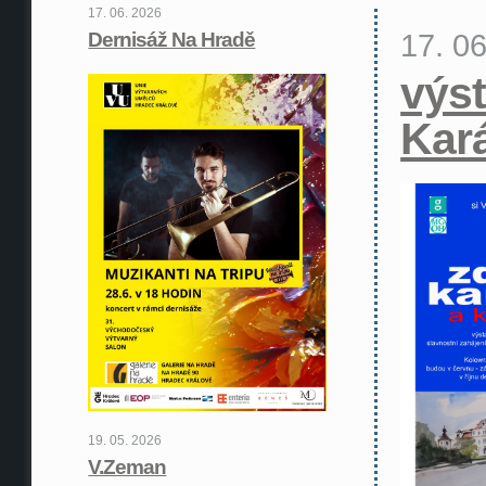
17. 06. 2026
17. 0
Dernisáž Na Hradě
výst
Kar
19. 05. 2026
V.Zeman