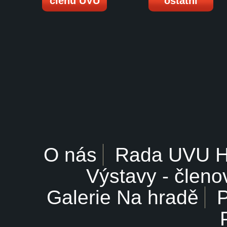
členů UVU
ostatní
O nás
Rada UVU 
Výstavy - členo
Galerie Na hradě
P