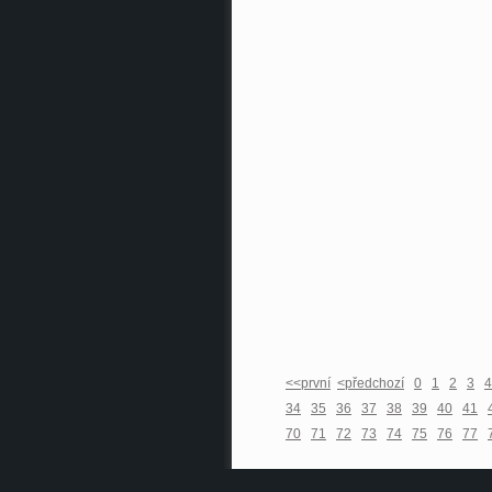
<<první
<předchozí
0
1
2
3
4
34
35
36
37
38
39
40
41
70
71
72
73
74
75
76
77