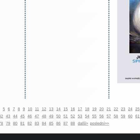
5
6
7
8
9
10
11
12
13
14
15
16
17
18
19
20
21
22
23
24
25
42
43
44
45
46
47
48
49
50
51
52
53
54
55
56
57
58
59
60
61
78
79
80
81
82
83
84
85
86
87
88
další>
poslední>>