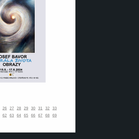
26
27
28
29
30
31
32
33
62
63
64
65
66
67
68
69