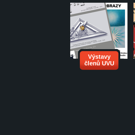
Výstavy
členů UVU