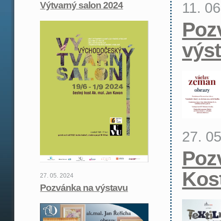
11. 0
Výtvarný salon 2024
Poz
výs
27. 0
Poz
Kos
27. 05. 2024
Pozvánka na výstavu