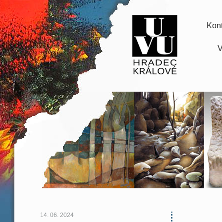
Kont
V
14. 06. 2024