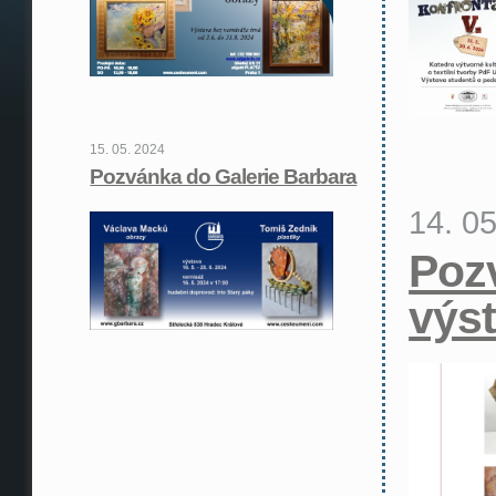
15. 05. 2024
Pozvánka do Galerie Barbara
14. 0
Poz
výs