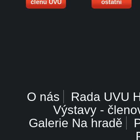
členů UVU
ostatní
O nás
Rada UVU 
Výstavy - členo
Galerie Na hradě
P