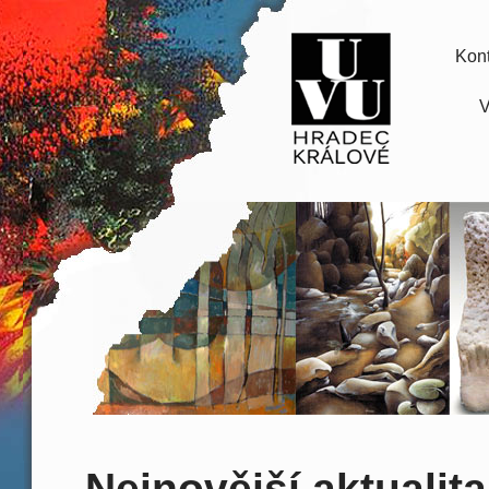
Kont
V
Nejnovější aktualita