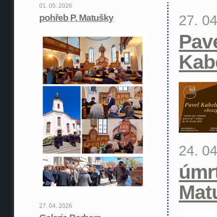
01. 05. 2026
27. 0
pohřeb P. Matušky
Pav
Kab
24. 0
úmrt
Mat
27. 04. 2026