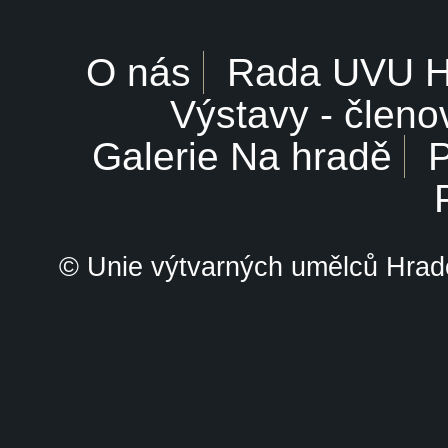
O nás
Rada UVU 
Výstavy - členo
Galerie Na hradě
P
© Unie výtvarných umělců Hrade