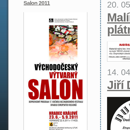
20. 0
Salon 2011
Malí
plát
14. 0
Jiří