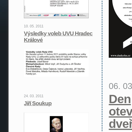
10. 05. 2011
Výsledky voleb UVU Hradec
Králové
06. 0
Den
24. 03. 2011
Jiří Soukup
ote
dveř