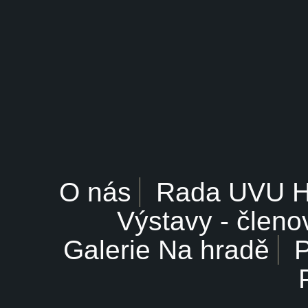
O nás
Rada UVU 
Výstavy - členo
Galerie Na hradě
P