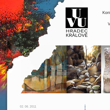
Kont
V
02. 06. 2011