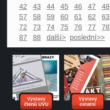
42
43
44
45
46
47
48
57
58
59
60
61
62
63
72
73
74
75
76
77
78
87
88
další>
poslední>>
Výstavy
Výstavy
členů UVU
ostatní