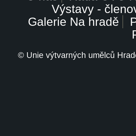
Výstavy - členo
Galerie Na hradě
P
© Unie výtvarných umělců Hrade