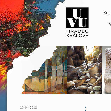
Kont
V
10. 04. 2012