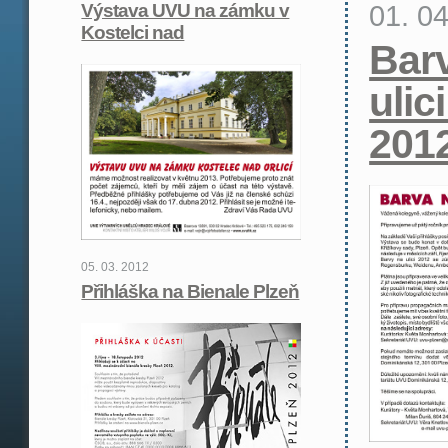
01. 0
Výstava UVU na zámku v
Kostelci nad
Bar
ulic
201
05. 03. 2012
Přihláška na Bienale Plzeň