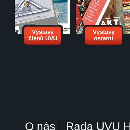
Výstavy
Výstavy
členů UVU
ostatní
O nás
Rada UVU 