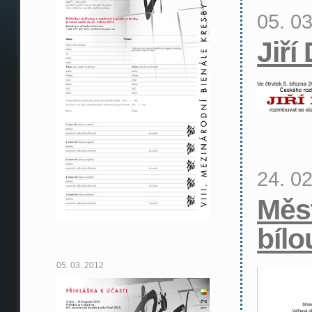
05. 0
Jiří
24. 0
Měs
bílo
05. 03. 2012