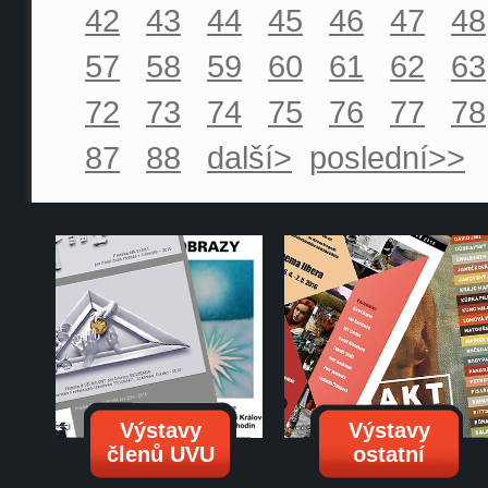
42
43
44
45
46
47
48
57
58
59
60
61
62
63
72
73
74
75
76
77
78
87
88
další>
poslední>>
Výstavy
Výstavy
členů UVU
ostatní