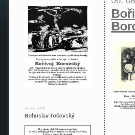
06. 0
Boři
Bor
27. 07. 2012
Bohuslav Tošovský