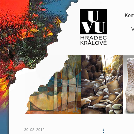
Kont
V
30. 08. 2012