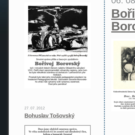
06. 0
Boři
Bor
27. 07. 2012
Bohuslav Tošovský