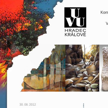
Kont
V
30. 08. 2012