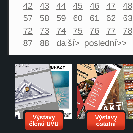
42
43
44
45
46
47
48
57
58
59
60
61
62
63
72
73
74
75
76
77
78
87
88
další>
poslední>>
Výstavy
Výstavy
členů UVU
ostatní