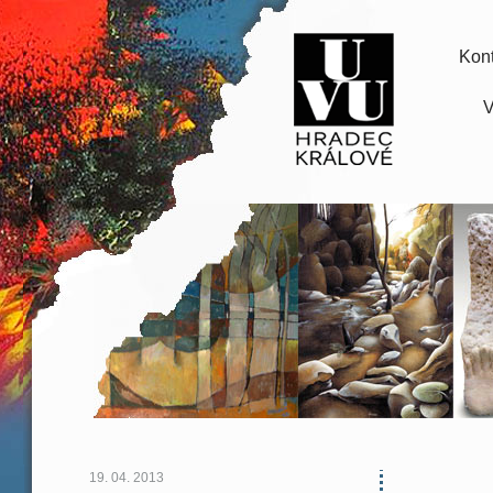
Kont
V
19. 04. 2013