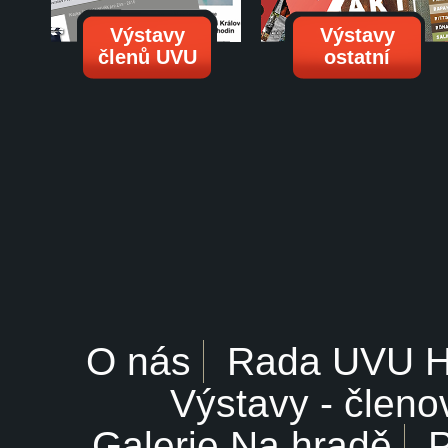
Výstavy
Výstavy
členů UVU
ostatní
O nás
Rada UVU 
Výstavy - členo
Galerie Na hradě
P