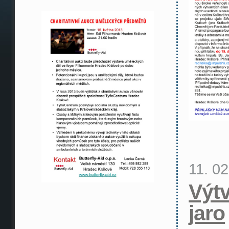
11. 0
Výt
jaro