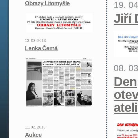
19. 0
Obrazy Litomyšle
Jiří
13. 03. 2013
Lenka Černá
08. 0
Den
ote
atel
11. 02. 2013
Aukce