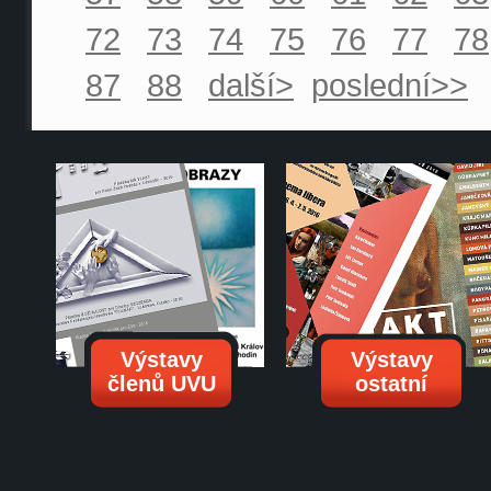
72
73
74
75
76
77
78
87
88
další>
poslední>>
Výstavy
Výstavy
členů UVU
ostatní