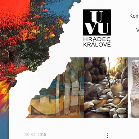
Kont
V
10. 02. 2015