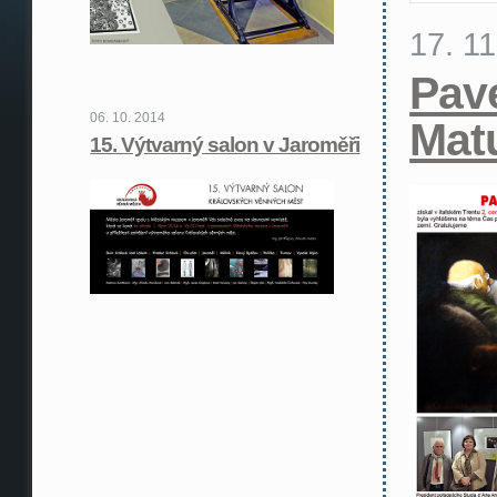
17. 1
Pav
06. 10. 2014
Mat
15. Výtvarný salon v Jaroměři