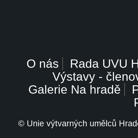
O nás
Rada UVU 
Výstavy - členo
Galerie Na hradě
P
© Unie výtvarných umělců Hrade