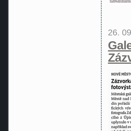
26. 0
Gale
Záz