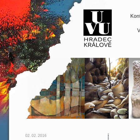
Kont
V
02. 02. 2016