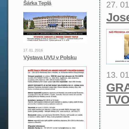
27. 0
Šárka Teplá
Jos
17. 01. 2016
Výstava UVU v Polsku
13. 0
GRA
TVO