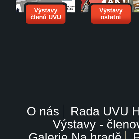
Výstavy
Výstavy
členů UVU
ostatní
O nás
Rada UVU 
Výstavy - členo
Galerie Na hradě
P