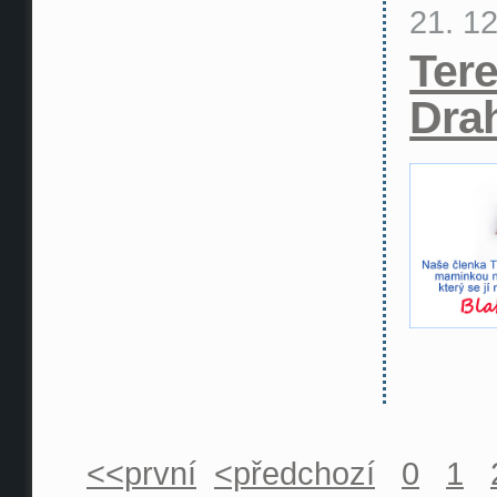
21. 1
Ter
Dra
<<první
<předchozí
0
1