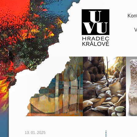
Kont
V
13. 01. 2025