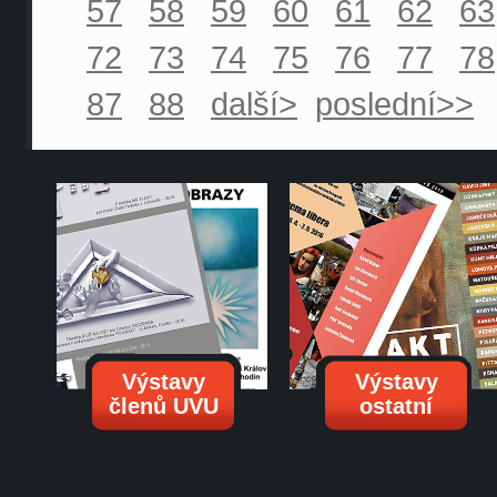
57
58
59
60
61
62
63
72
73
74
75
76
77
78
87
88
další>
poslední>>
Výstavy
Výstavy
členů UVU
ostatní