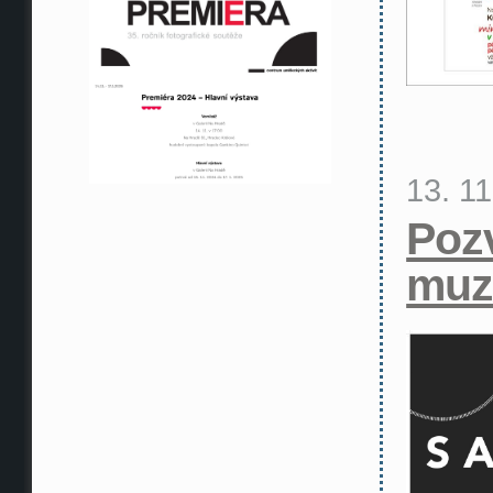
13. 1
Poz
muz