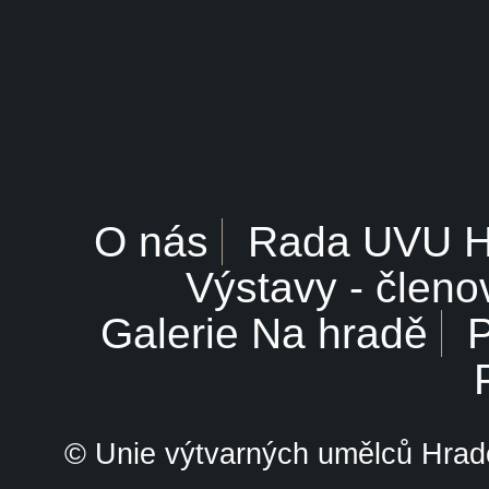
O nás
Rada UVU 
Výstavy - členo
Galerie Na hradě
P
© Unie výtvarných umělců Hrade