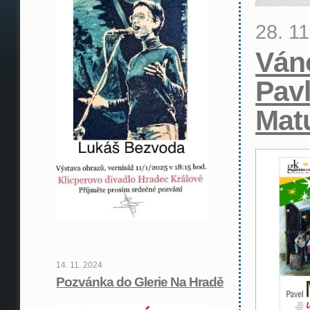
28. 1
Ván
Pav
Mat
14. 11. 2024
Pozvánka do Glerie Na Hradě