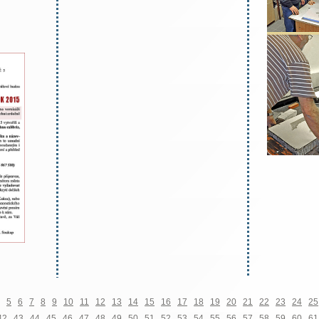
5
6
7
8
9
10
11
12
13
14
15
16
17
18
19
20
21
22
23
24
25
42
43
44
45
46
47
48
49
50
51
52
53
54
55
56
57
58
59
60
61