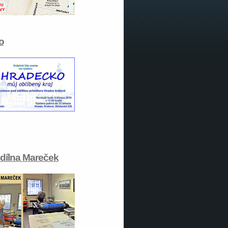
o
 dílna Mareček