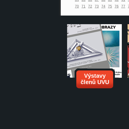
70
71
72
73
74
75
76
77
Výstavy
členů UVU