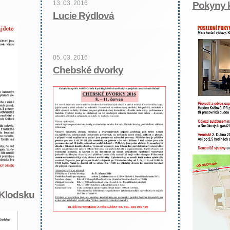
13. 03. 2016
Pokyny k
Lucie Rýdlová
05. 03. 2016
Chebské dvorky
 Klodsku