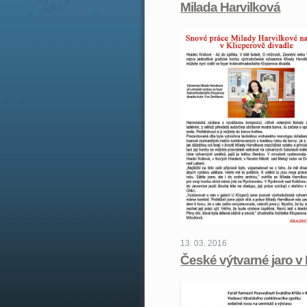
Milada Harvilková
13. 03. 2016
České výtvarné jaro v