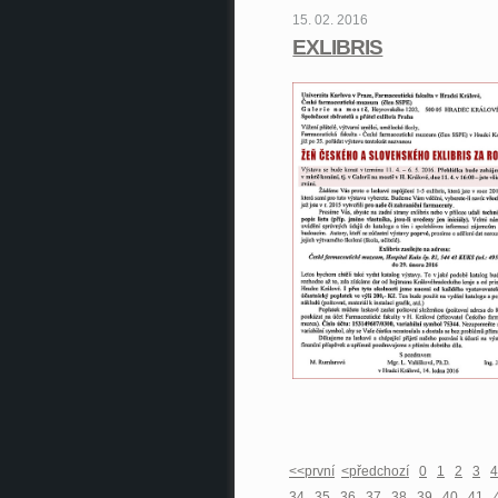
15. 02. 2016
EXLIBRIS
<<první
<předchozí
0
1
2
3
4
34
35
36
37
38
39
40
41