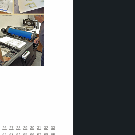
26
27
28
29
30
31
32
33
62
63
64
65
66
67
68
69