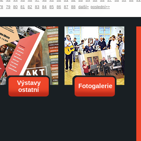
78
79
80
81
82
83
84
85
86
87
88
další>
poslední>>
Výstavy
Fotogalerie
ostatní