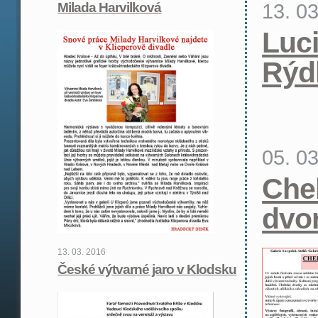
13. 0
Milada Harvilková
Luc
Rýd
05. 0
Che
dvo
13. 03. 2016
České výtvarné jaro v Klodsku