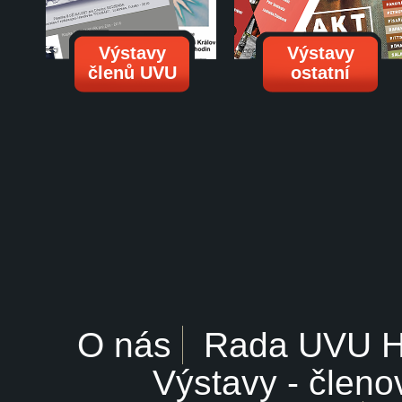
Výstavy
Výstavy
členů UVU
ostatní
O nás
Rada UVU 
Výstavy - členo