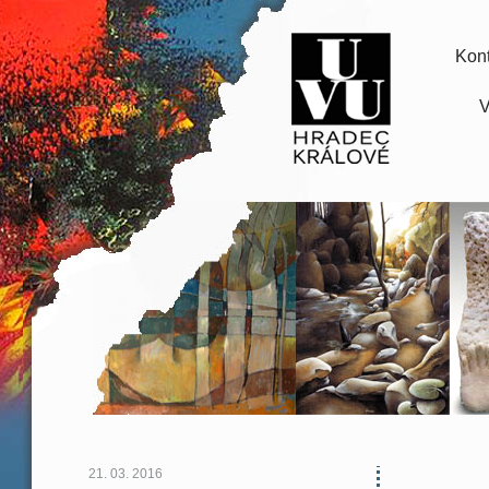
Kont
V
21. 03. 2016