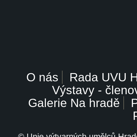
O nás
Rada UVU 
Výstavy - členo
Galerie Na hradě
P
© Unie výtvarných umělců Hrade