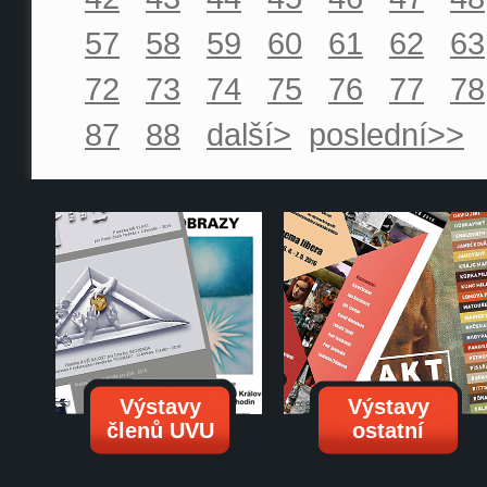
57
58
59
60
61
62
63
72
73
74
75
76
77
78
87
88
další>
poslední>>
Výstavy
Výstavy
členů UVU
ostatní