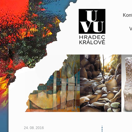
Kont
V
24. 08. 2016