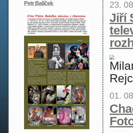
23. 0
Petr Balíček
Jiří
tele
roz
01. 0
Cha
Fot