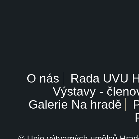
O nás
Rada UVU 
Výstavy - členo
Galerie Na hradě
P
© Unie výtvarných umělců Hrade