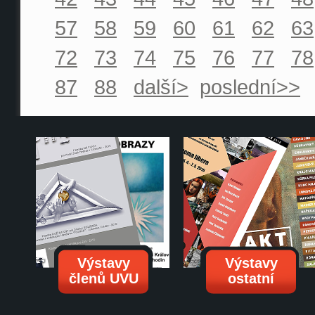
57
58
59
60
61
62
63
72
73
74
75
76
77
78
87
88
další>
poslední>>
Výstavy
Výstavy
členů UVU
ostatní