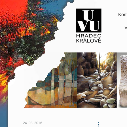
Kont
V
24. 08. 2016