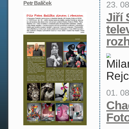
23. 0
Petr Balíček
Jiří
tele
roz
01. 0
Cha
Fot