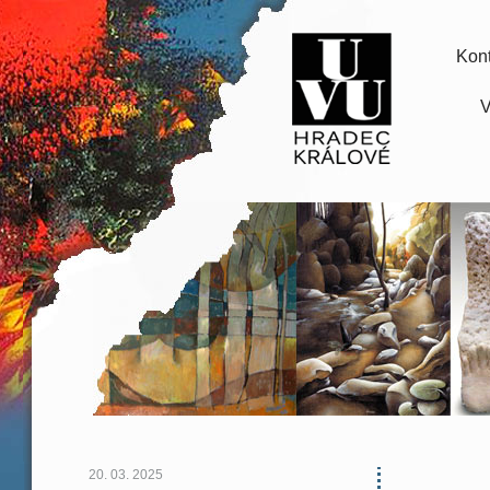
Kont
V
20. 03. 2025