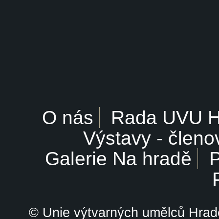
O nás
Rada UVU 
Výstavy - členo
Galerie Na hradě
P
© Unie výtvarných umělců Hrade