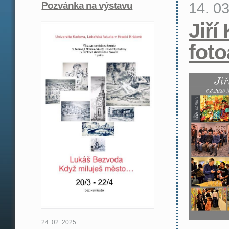
14. 0
Pozvánka na výstavu
Jiří
fot
24. 02. 2025