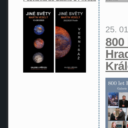
25. 0
800 
Hra
Krá