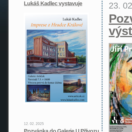
Lukáš Kadlec vystavuje
23. 0
Poz
výs
12. 02. 2025
Pozvánka do Galerie U Přívozu