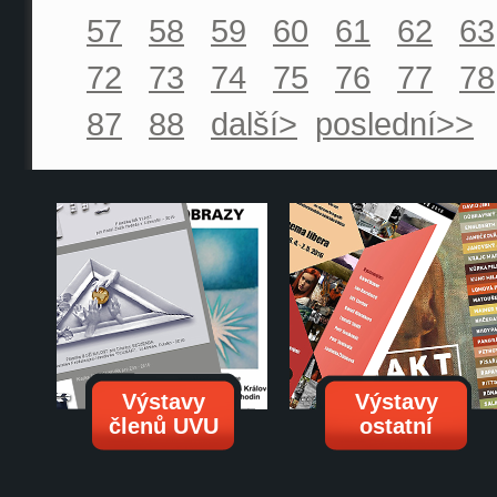
57
58
59
60
61
62
63
72
73
74
75
76
77
78
87
88
další>
poslední>>
Výstavy
Výstavy
členů UVU
ostatní