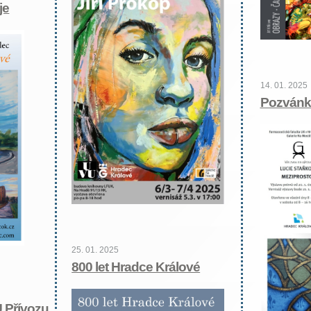
je
14. 01. 2025
Pozvánk
25. 01. 2025
800 let Hradce Králové
U Přívozu