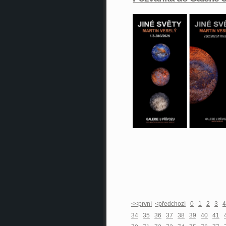
<<první
<předchozí
0
1
2
3
4
34
35
36
37
38
39
40
41