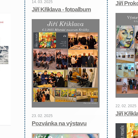
14. 03. 2025
Jiří Prok
Jiří Křiklava - fotoalbum
22. 02. 2025
Jiří Křik
23. 02. 2025
Pozvánka na výstavu