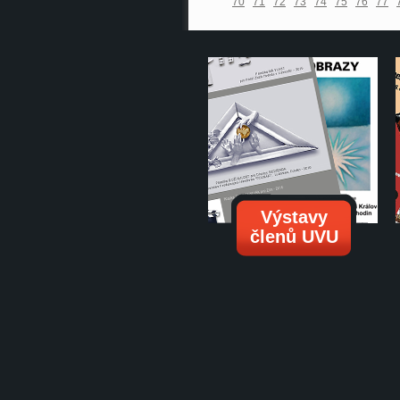
70
71
72
73
74
75
76
77
Výstavy
členů UVU