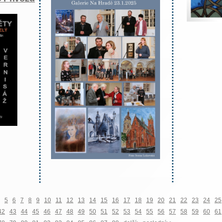
5
6
7
8
9
10
11
12
13
14
15
16
17
18
19
20
21
22
23
24
25
42
43
44
45
46
47
48
49
50
51
52
53
54
55
56
57
58
59
60
61