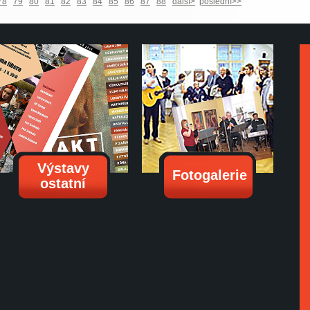
78
79
80
81
82
83
84
85
86
87
88
další>
poslední>>
Výstavy
Fotogalerie
ostatní