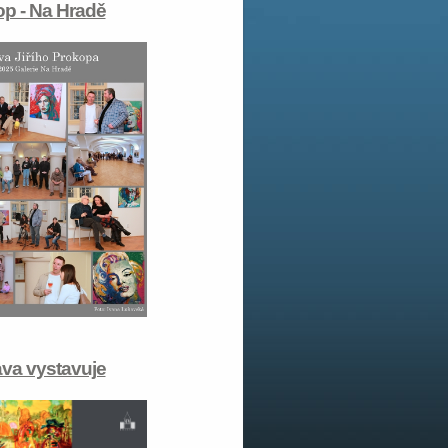
op - Na Hradě
lava vystavuje