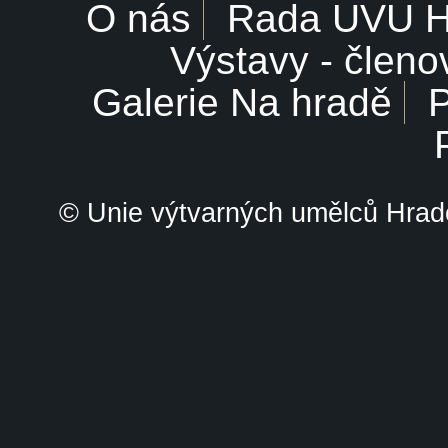
O nás
Rada UVU 
Výstavy - členo
Galerie Na hradě
P
© Unie výtvarných umělců Hrade