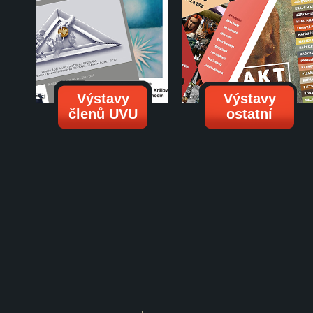
Výstavy
Výstavy
členů UVU
ostatní