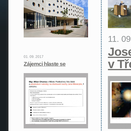
11. 0
Jos
01. 09. 2017
v Tř
Zájemci hlaste se