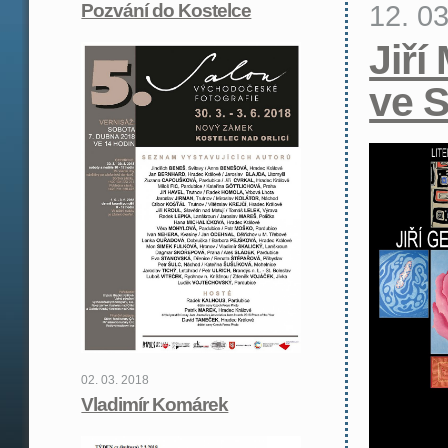
12. 0
Pozvání do Kostelce
Jiří
ve 
02. 03. 2018
Vladimír Komárek