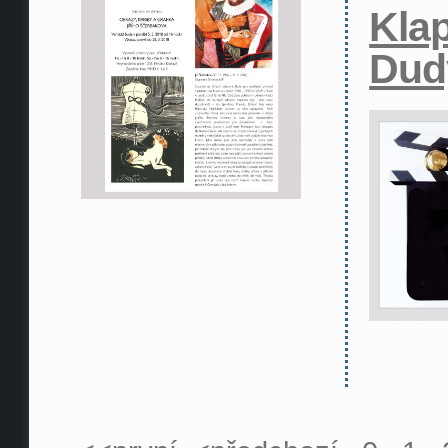
Klap
Dud