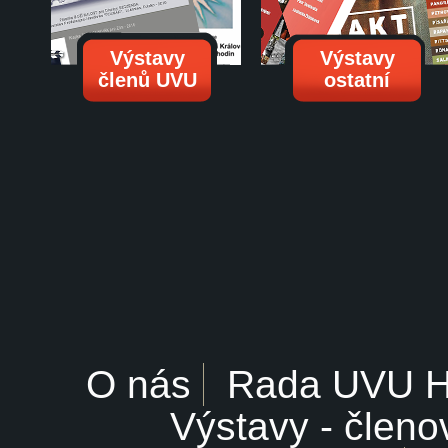
Výstavy
Výstavy
členů UVU
ostatní
O nás
Rada UVU 
Výstavy - členo