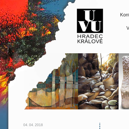
Kont
V
04. 04. 2018