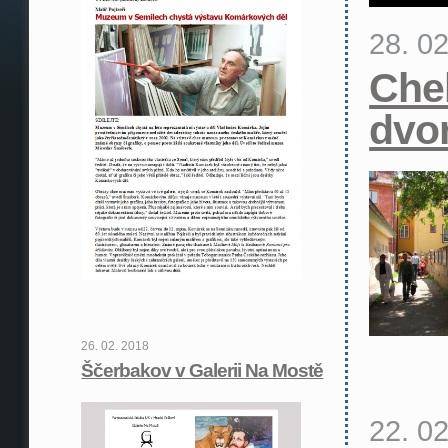
28. 0
Che
dvo
26. 02. 2018
Ščerbakov v Galerii Na Mostě
22. 0