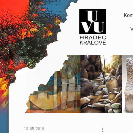
Kont
V
13. 05. 2018