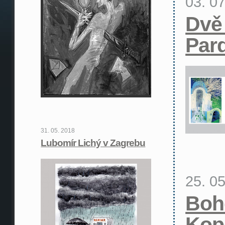
03. 0
Dvě
Par
31. 05. 2018
Lubomír Lichý v Zagrebu
25. 0
Boh
Kop