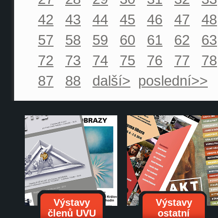
42
43
44
45
46
47
48
57
58
59
60
61
62
63
72
73
74
75
76
77
78
87
88
další>
poslední>>
Výstavy
Výstavy
členů UVU
ostatní