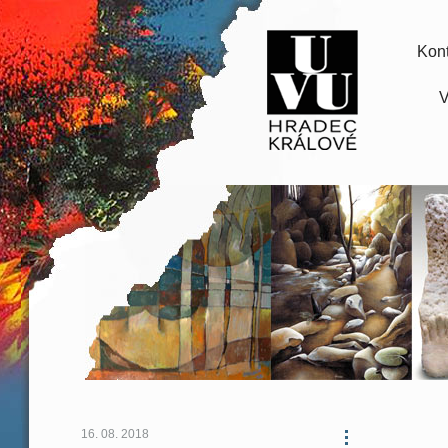
Kont
V
16. 08. 2018