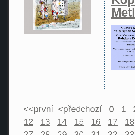
Met
<<první
<předchozí
0
1
12
13
14
15
16
17
18
27
28
29
30
31
32
33