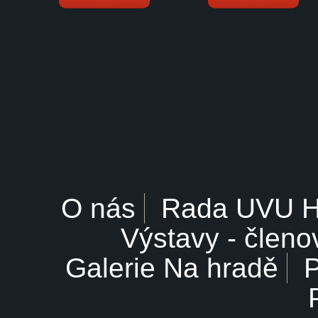
O nás
Rada UVU 
Výstavy - členo
Galerie Na hradě
P