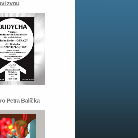
vi zvou
ro Petra Balíčka