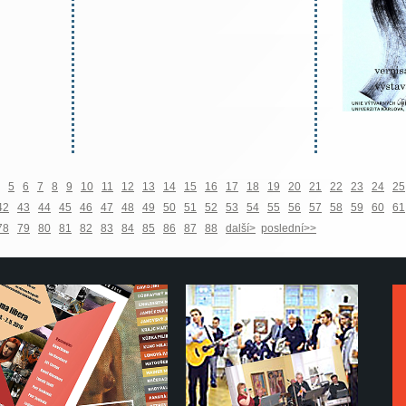
5
6
7
8
9
10
11
12
13
14
15
16
17
18
19
20
21
22
23
24
25
42
43
44
45
46
47
48
49
50
51
52
53
54
55
56
57
58
59
60
61
78
79
80
81
82
83
84
85
86
87
88
další>
poslední>>