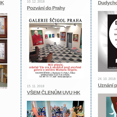
10. 12. 2018
HK
Dudycho
Pozvání do Prahy
24. 10. 2018
Uznání p
15. 11. 2018
VŠEM ČLENŮM UVU HK