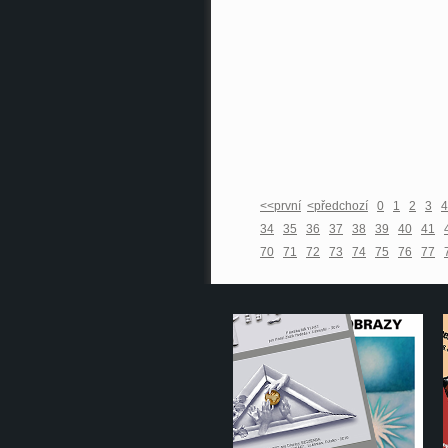
<<první
<předchozí
0
1
2
3
4
34
35
36
37
38
39
40
41
70
71
72
73
74
75
76
77