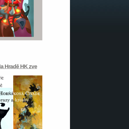
Na Hradě HK zve