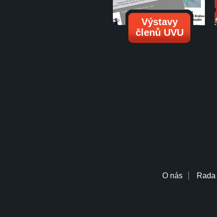
Výstavy
členů UVU
O nás
Rada