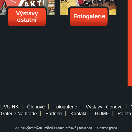
Výstavy
Fotogalerie
ostatní
 UVU HK
Členové
Fotogalerie
Výstavy - členové
Galerie Na hradě
Partneri
Kontakt
HOME
Paleta
© Unie výtvarných umělců Hradec Králové | realizace
EX animo grafic