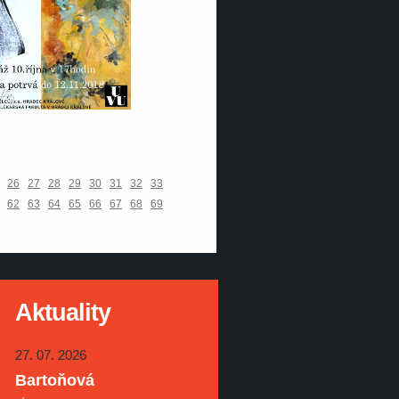
26
27
28
29
30
31
32
33
62
63
64
65
66
67
68
69
Aktuality
27. 07. 2026
Bartoňová